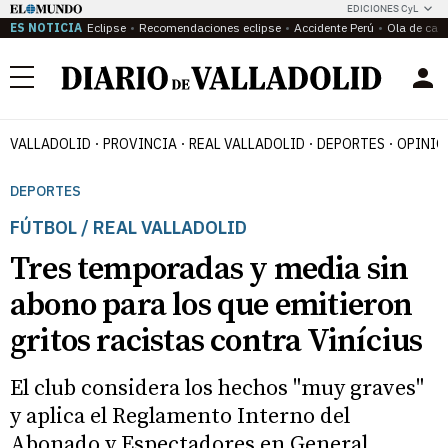
EDICIONES CyL
ES NOTICIA
Eclipse
Recomendaciones eclipse
Accidente Perú
Ola de calo
Menú
VALLADOLID
PROVINCIA
REAL VALLADOLID
DEPORTES
OPINIÓ
DEPORTES
FÚTBOL / REAL VALLADOLID
Tres temporadas y media sin
abono para los que emitieron
gritos racistas contra Vinícius
El club considera los hechos "muy graves"
y aplica el Reglamento Interno del
Abonado y Espectadores en General