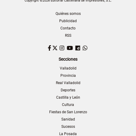
Copyright ©2026 Editorial Castellana de Impresiones, S.L.
Quiénes somos
Publicidad
Contacto
RSS
Facebook
Twitter
Instagram
YouTube
Dailymotion
WhatsApp
Secciones
Valladolid
Provincia
Real Valladolid
Deportes
Castilla y León
Cultura
Fiestas de San Lorenzo
Sanidad
Sucesos
La Posada