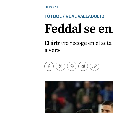
DEPORTES
FÚTBOL / REAL VALLADOLID
Feddal se en
El árbitro recoge en el ac
a ver»
Facebook
Twitter
Whatsapp
Telegram
Copiar
enlace