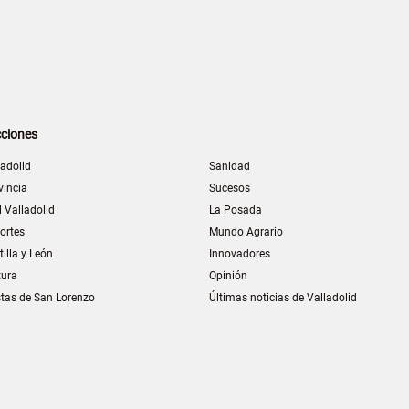
ciones
ladolid
Sanidad
vincia
Sucesos
l Valladolid
La Posada
ortes
Mundo Agrario
tilla y León
Innovadores
tura
Opinión
stas de San Lorenzo
Últimas noticias de Valladolid