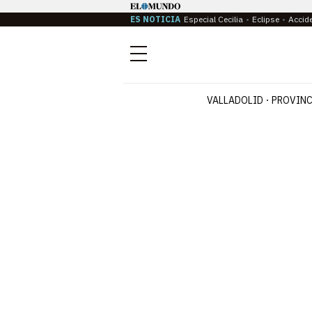
ES NOTICIA
Especial Cecilia
Eclipse
Accid
Menú
VALLADOLID
PROVINC