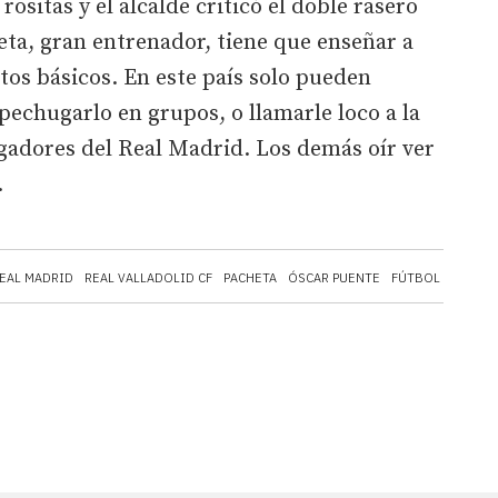
rositas y el alcalde criticó el doble rasero
eta, gran entrenador, tiene que enseñar a
os básicos. En este país solo pueden
apechugarlo en grupos, o llamarle loco a la
ugadores del Real Madrid. Los demás oír ver
.
EAL MADRID
REAL VALLADOLID CF
PACHETA
ÓSCAR PUENTE
FÚTBOL
COPA D