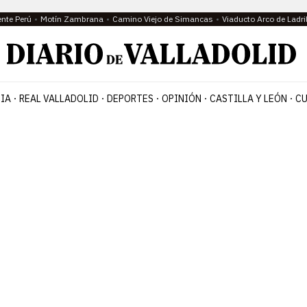
ente Perú
Motín Zambrana
Camino Viejo de Simancas
Viaducto Arco de Ladri
IA
REAL VALLADOLID
DEPORTES
OPINIÓN
CASTILLA Y LEÓN
CU