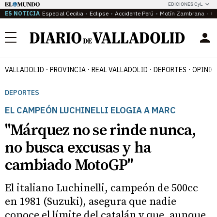
EDICIONES CyL
ES NOTICIA
Especial Cecilia
Eclipse
Accidente Perú
Motín Zambrana
Ca
Menú
VALLADOLID
PROVINCIA
REAL VALLADOLID
DEPORTES
OPINIÓ
DEPORTES
EL CAMPEÓN LUCHINELLI ELOGIA A MARC
"Márquez no se rinde nunca,
no busca excusas y ha
cambiado MotoGP"
El italiano Luchinelli, campeón de 500cc
en 1981 (Suzuki), asegura que nadie
conoce el límite del catalán y que, aunque