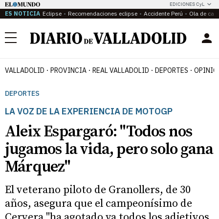
EDICIONES CyL
ES NOTICIA
Eclipse
Recomendaciones eclipse
Accidente Perú
Ola de calo
Menú
VALLADOLID
PROVINCIA
REAL VALLADOLID
DEPORTES
OPINIÓ
DEPORTES
LA VOZ DE LA EXPERIENCIA DE MOTOGP
Aleix Espargaró: "Todos nos
jugamos la vida, pero solo gana
Márquez"
El veterano piloto de Granollers, de 30
años, asegura que el campeonísimo de
Cervera "ha agotado ya todos los adjetivos