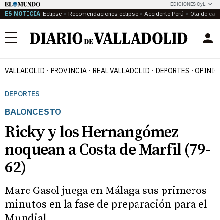
EDICIONES CyL
ES NOTICIA
Eclipse
Recomendaciones eclipse
Accidente Perú
Ola de calo
Menú
VALLADOLID
PROVINCIA
REAL VALLADOLID
DEPORTES
OPINIÓ
DEPORTES
BALONCESTO
Ricky y los Hernangómez
noquean a Costa de Marfil (79-
62)
Marc Gasol juega en Málaga sus primeros
minutos en la fase de preparación para el
Mundial