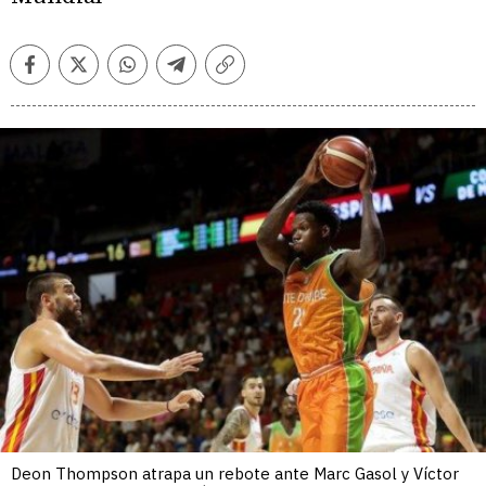
Facebook
Twitter
Whatsapp
Telegram
Copiar
enlace
Deon Thompson atrapa un rebote ante Marc Gasol y Víctor