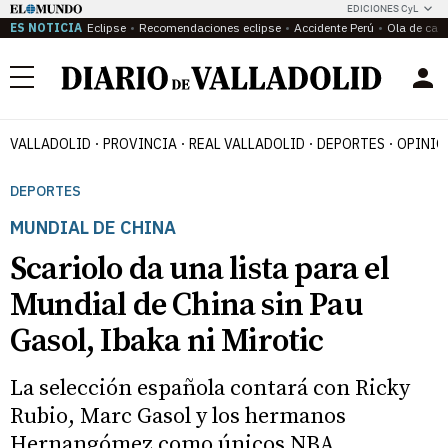
EDICIONES CyL
ES NOTICIA
Eclipse
Recomendaciones eclipse
Accidente Perú
Ola de calo
Menú
VALLADOLID
PROVINCIA
REAL VALLADOLID
DEPORTES
OPINIÓ
DEPORTES
MUNDIAL DE CHINA
Scariolo da una lista para el
Mundial de China sin Pau
Gasol, Ibaka ni Mirotic
La selección española contará con Ricky
Rubio, Marc Gasol y los hermanos
Hernangómez como únicos NBA