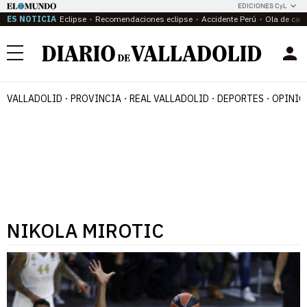
EDICIONES CyL
ES NOTICIA
Eclipse
Recomendaciones eclipse
Accidente Perú
Ola de calo
Menú
VALLADOLID
PROVINCIA
REAL VALLADOLID
DEPORTES
OPINIÓ
NIKOLA MIROTIC