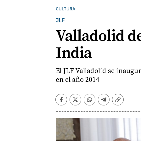
CULTURA
JLF
Valladolid d
India
El JLF Valladolid se inaugu
en el año 2014
Facebook
Twitter
Whatsapp
Telegram
Copiar
enlace