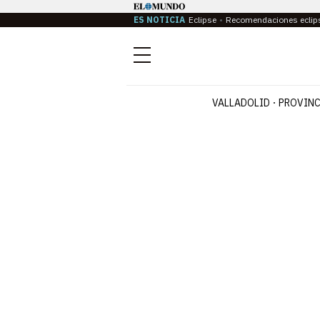
ES NOTICIA
Eclipse
Recomendaciones eclip
Menú
VALLADOLID
PROVINC