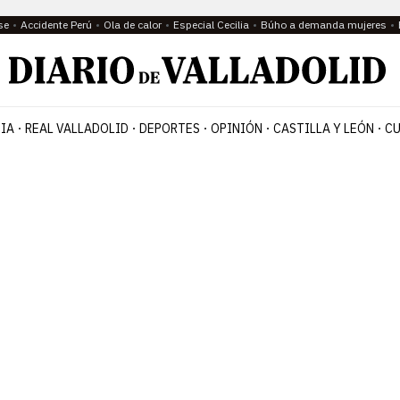
se
Accidente Perú
Ola de calor
Especial Cecilia
Búho a demanda mujeres
IA
REAL VALLADOLID
DEPORTES
OPINIÓN
CASTILLA Y LEÓN
CU