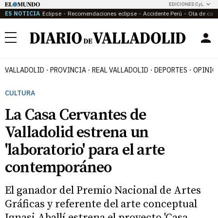
EDICIONES CyL
ES NOTICIA
Eclipse
Recomendaciones eclipse
Accidente Perú
Ola de calo
Menú
VALLADOLID
PROVINCIA
REAL VALLADOLID
DEPORTES
OPINIÓ
CULTURA
La Casa Cervantes de
Valladolid estrena un
'laboratorio' para el arte
contemporáneo
El ganador del Premio Nacional de Artes
Gráficas y referente del arte conceptual
Ignasi Aballí estrena el proyecto 'Casa