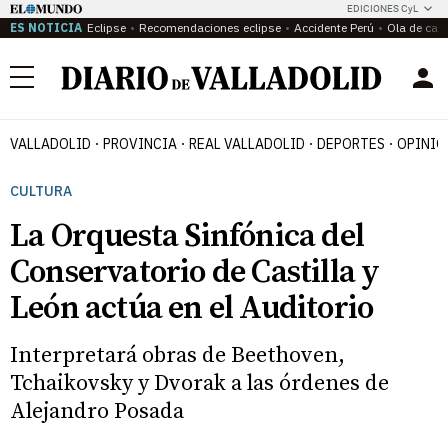
EDICIONES CyL
ES NOTICIA
Eclipse
Recomendaciones eclipse
Accidente Perú
Ola de calo
Menú
VALLADOLID
PROVINCIA
REAL VALLADOLID
DEPORTES
OPINIÓ
CULTURA
La Orquesta Sinfónica del
Conservatorio de Castilla y
León actúa en el Auditorio
Interpretará obras de Beethoven,
Tchaikovsky y Dvorak a las órdenes de
Alejandro Posada