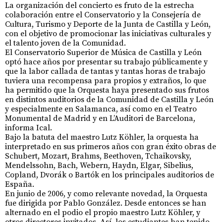
La organización del concierto es fruto de la estrecha
colaboración entre el Conservatorio y la Consejería de
Cultura, Turismo y Deporte de la Junta de Castilla y León,
con el objetivo de promocionar las iniciativas culturales y
el talento joven de la Comunidad.
El Conservatorio Superior de Música de Castilla y León
optó hace años por presentar su trabajo públicamente y
que la labor callada de tantas y tantas horas de trabajo
tuviera una recompensa para propios y extraños, lo que
ha permitido que la Orquesta haya presentado sus frutos
en distintos auditorios de la Comunidad de Castilla y León
y especialmente en Salamanca, así como en el Teatro
Monumental de Madrid y en L’Auditori de Barcelona,
informa Ical.
Bajo la batuta del maestro Lutz Köhler, la orquesta ha
interpretado en sus primeros años con gran éxito obras de
Schubert, Mozart, Brahms, Beethoven, Tchaikovsky,
Mendelssohn, Bach, Webern, Haydn, Elgar, Sibelius,
Copland, Dvorák o Bartók en los principales auditorios de
España.
En junio de 2006, y como relevante novedad, la Orquesta
fue dirigida por Pablo González. Desde entonces se han
alternado en el podio el propio maestro Lutz Köhler, y
otros directores invitados. Así, los estudiantes han tenido