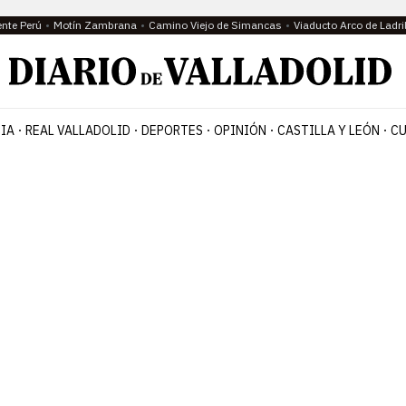
ente Perú
Motín Zambrana
Camino Viejo de Simancas
Viaducto Arco de Ladri
IA
REAL VALLADOLID
DEPORTES
OPINIÓN
CASTILLA Y LEÓN
CU