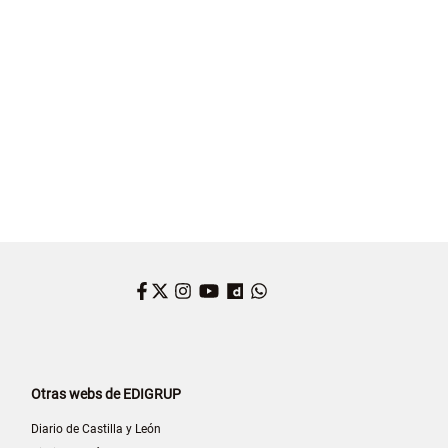
TAS CORTOS
AUVASA
ALEJANDRO SANZ
Facebook
Twitter
Instagram
YouTube
Dailymotion
WhatsApp
Otras webs de EDIGRUP
Diario de Castilla y León