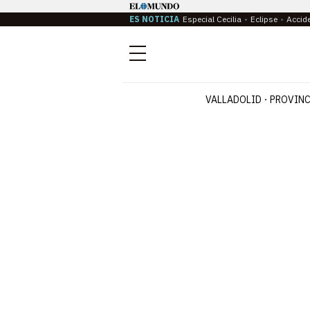
ES NOTICIA
Especial Cecilia
Eclipse
Accid
Menú
VALLADOLID
PROVINC