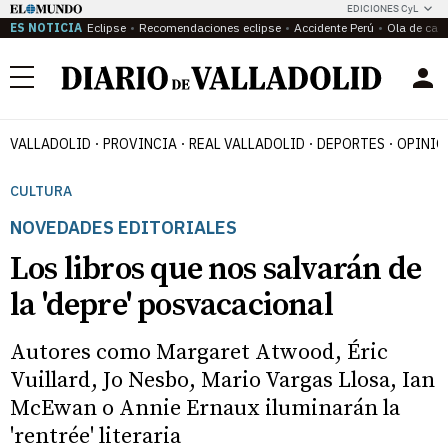
EDICIONES CyL
ES NOTICIA
Eclipse
Recomendaciones eclipse
Accidente Perú
Ola de calo
Menú
VALLADOLID
PROVINCIA
REAL VALLADOLID
DEPORTES
OPINIÓ
CULTURA
NOVEDADES EDITORIALES
Los libros que nos salvarán de
la 'depre' posvacacional
Autores como Margaret Atwood, Éric
Vuillard, Jo Nesbo, Mario Vargas Llosa, Ian
McEwan o Annie Ernaux iluminarán la
'rentrée' literaria