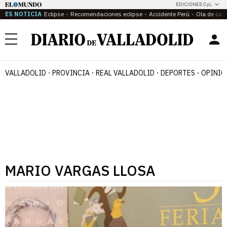
EDICIONES CyL
ES NOTICIA
Eclipse
Recomendaciones eclipse
Accidente Perú
Ola de calo
Menú
VALLADOLID
PROVINCIA
REAL VALLADOLID
DEPORTES
OPINIÓ
MARIO VARGAS LLOSA