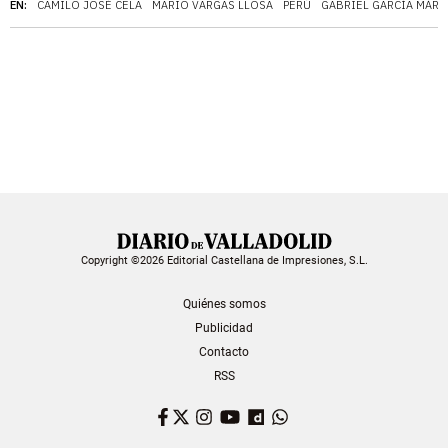
EN:
CAMILO JOSÉ CELA
MARIO VARGAS LLOSA
PERÚ
GABRIEL GARCÍA MÁR
Copyright ©2026 Editorial Castellana de Impresiones, S.L.
Quiénes somos
Publicidad
Contacto
RSS
Facebook
Twitter
Instagram
YouTube
Dailymotion
WhatsApp