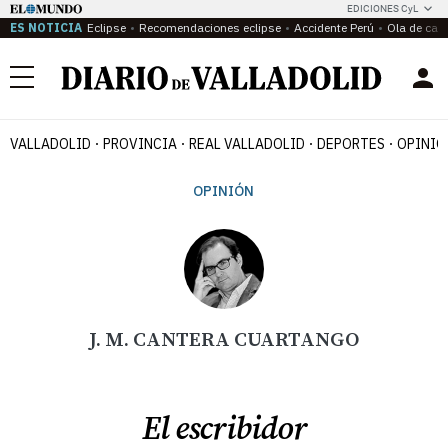
EDICIONES CyL
ES NOTICIA
Eclipse
Recomendaciones eclipse
Accidente Perú
Ola de calo
Menú
VALLADOLID
PROVINCIA
REAL VALLADOLID
DEPORTES
OPINIÓ
OPINIÓN
J. M. CANTERA CUARTANGO
El escribidor