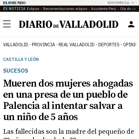
EDICIONES CyL
ES NOTICIA
Eclipse
Recomendaciones eclipse
Accidente Perú
Ola de calo
Menú
VALLADOLID
PROVINCIA
REAL VALLADOLID
DEPORTES
OPINIÓ
CASTILLA Y LEÓN
SUCESOS
Mueren dos mujeres ahogadas
en una presa de un pueblo de
Palencia al intentar salvar a
un niño de 5 años
Las fallecidas son la madre del pequeño de