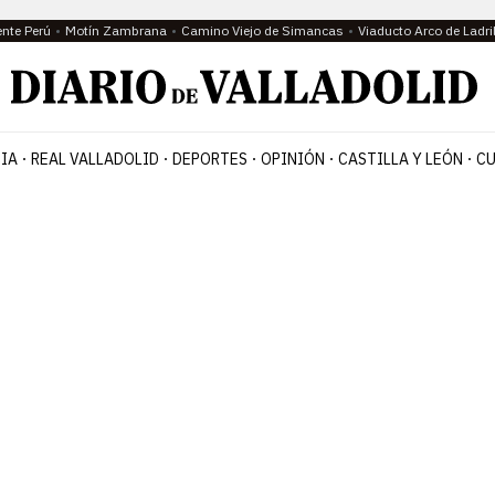
ente Perú
Motín Zambrana
Camino Viejo de Simancas
Viaducto Arco de Ladri
IA
REAL VALLADOLID
DEPORTES
OPINIÓN
CASTILLA Y LEÓN
CU