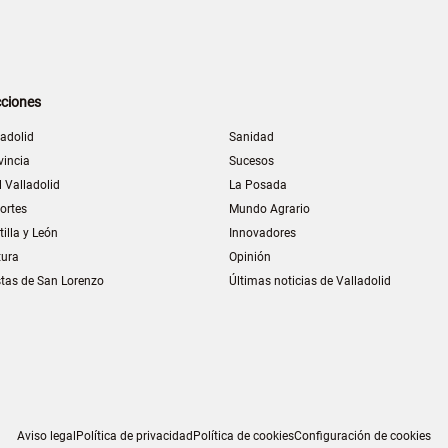
ciones
ladolid
Sanidad
vincia
Sucesos
l Valladolid
La Posada
ortes
Mundo Agrario
tilla y León
Innovadores
tura
Opinión
stas de San Lorenzo
Últimas noticias de Valladolid
Aviso legal
Política de privacidad
Política de cookies
Configuración de cookies