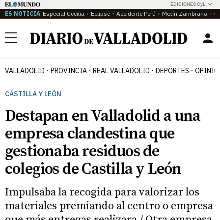
EDICIONES CyL
ES NOTICIA
Especial Cecilia
Eclipse
Accidente Perú
Motín Zambrana
Ca
Menú
VALLADOLID
PROVINCIA
REAL VALLADOLID
DEPORTES
OPINIÓ
CASTILLA Y LEÓN
Destapan en Valladolid a una
empresa clandestina que
gestionaba residuos de
colegios de Castilla y León
Impulsaba la recogida para valorizar los
materiales premiando al centro o empresa
que más entregas realizara / Otra empresa