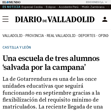
EDICIONES CyL
ES NOTICIA
Especial Cecilia
Eclipse
Accidente Perú
Motín Zambrana
Ca
Menú
VALLADOLID
PROVINCIA
REAL VALLADOLID
DEPORTES
OPINIÓ
CASTILLA Y LEÓN
Una escuela de tres alumnos
‘salvada por la campana’
La de Gotarrendura es una de las once
unidades educativas que seguirá
funcionando en septiembre gracias a la
flexibilización del requisito mínimo de
matriculados. La reciente llegada de una