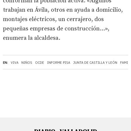
conforman la población activa. «Algunos
trabajan en Ávila, otros en ayuda a domicilio,
montajes eléctricos, un cerrajero, dos
pequeñas empresas de construcción...»,
enumera la alcaldesa.
EN:
VIVA
NIÑOS
OCDE
INFORME PISA
JUNTA DE CASTILLA Y LEÓN
FAMIL