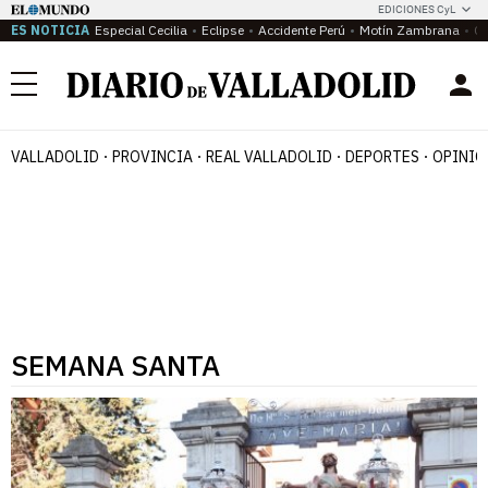
EDICIONES CyL
ES NOTICIA
Especial Cecilia
Eclipse
Accidente Perú
Motín Zambrana
Ca
Menú
VALLADOLID
PROVINCIA
REAL VALLADOLID
DEPORTES
OPINIÓ
SEMANA SANTA