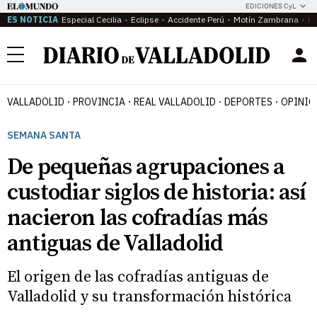
EDICIONES CyL
ES NOTICIA
Especial Cecilia
Eclipse
Accidente Perú
Motín Zambrana
Ca
Menú
VALLADOLID
PROVINCIA
REAL VALLADOLID
DEPORTES
OPINIÓ
SEMANA SANTA
De pequeñas agrupaciones a
custodiar siglos de historia: así
nacieron las cofradías más
antiguas de Valladolid
El origen de las cofradías antiguas de
Valladolid y su transformación histórica