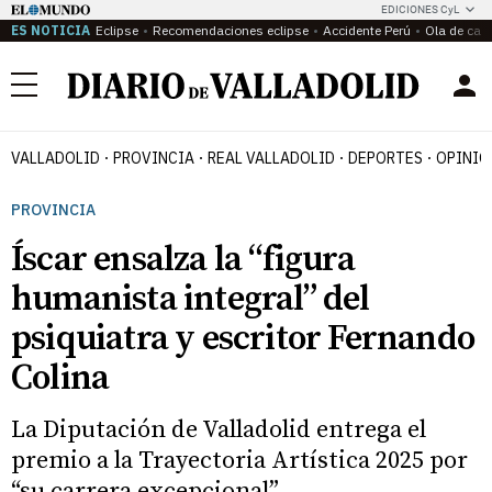
EDICIONES CyL
ES NOTICIA
Eclipse
Recomendaciones eclipse
Accidente Perú
Ola de calo
Menú
VALLADOLID
PROVINCIA
REAL VALLADOLID
DEPORTES
OPINIÓ
PROVINCIA
Íscar ensalza la “figura
humanista integral” del
psiquiatra y escritor Fernando
Colina
La Diputación de Valladolid entrega el
premio a la Trayectoria Artística 2025 por
“su carrera excepcional”