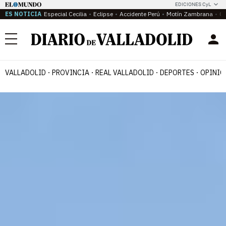
EDICIONES CyL
ES NOTICIA
Especial Cecilia
Eclipse
Accidente Perú
Motín Zambrana
Ca
Menú
VALLADOLID
PROVINCIA
REAL VALLADOLID
DEPORTES
OPINIÓ