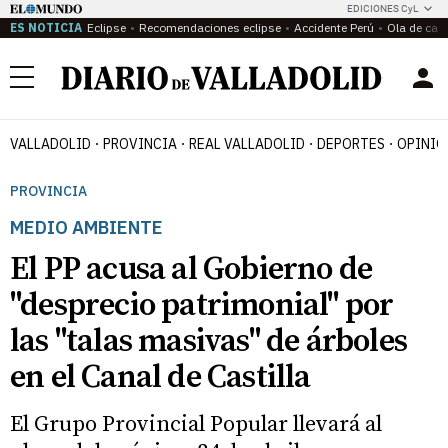
EDICIONES CyL
ES NOTICIA
Eclipse
Recomendaciones eclipse
Accidente Perú
Ola de calo
Menú
VALLADOLID
PROVINCIA
REAL VALLADOLID
DEPORTES
OPINIÓ
PROVINCIA
MEDIO AMBIENTE
El PP acusa al Gobierno de
"desprecio patrimonial" por
las "talas masivas" de árboles
en el Canal de Castilla
El Grupo Provincial Popular llevará al