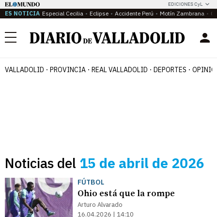
EDICIONES CyL
ES NOTICIA
Especial Cecilia
Eclipse
Accidente Perú
Motín Zambrana
Ca
Menú
VALLADOLID
PROVINCIA
REAL VALLADOLID
DEPORTES
OPINIÓ
Noticias del
15 de abril de 2026
FÚTBOL
Ohio está que la rompe
Arturo Alvarado
16.04.2026 | 14:10