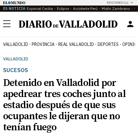
EDICIONES CyL
ES NOTICIA
Especial Cecilia
Eclipse
Accidente Perú
Motín Zambrana
Ca
Menú
VALLADOLID
PROVINCIA
REAL VALLADOLID
DEPORTES
OPINIÓ
VALLADOLID
SUCESOS
Detenido en Valladolid por
apedrear tres coches junto al
estadio después de que sus
ocupantes le dijeran que no
tenían fuego