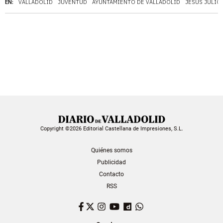
EN:
VALLADOLID
JUVENTUD
AYUNTAMIENTO DE VALLADOLID
JESÚS JULIO
Copyright ©2026 Editorial Castellana de Impresiones, S.L.
Quiénes somos
Publicidad
Contacto
RSS
Facebook
Twitter
Instagram
YouTube
Dailymotion
WhatsApp