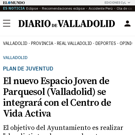
EDICIONES CyL
ES NOTICIA
Eclipse
Recomendaciones eclipse
Accidente Perú
Ola de calo
Menú
VALLADOLID
PROVINCIA
REAL VALLADOLID
DEPORTES
OPINIÓ
VALLADOLID
PLAN DE JUVENTUD
El nuevo Espacio Joven de
Parquesol (Valladolid) se
integrará con el Centro de
Vida Activa
El objetivo del Ayuntamiento es realizar