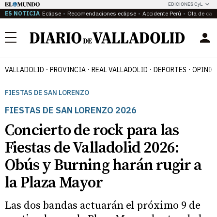
EDICIONES CyL
ES NOTICIA
Eclipse
Recomendaciones eclipse
Accidente Perú
Ola de calo
Menú
VALLADOLID
PROVINCIA
REAL VALLADOLID
DEPORTES
OPINIÓ
FIESTAS DE SAN LORENZO
FIESTAS DE SAN LORENZO 2026
Concierto de rock para las
Fiestas de Valladolid 2026:
Obús y Burning harán rugir a
la Plaza Mayor
Las dos bandas actuarán el próximo 9 de