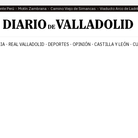
ente Perú
Motín Zambrana
Camino Viejo de Simancas
Viaducto Arco de Ladri
IA
REAL VALLADOLID
DEPORTES
OPINIÓN
CASTILLA Y LEÓN
CU