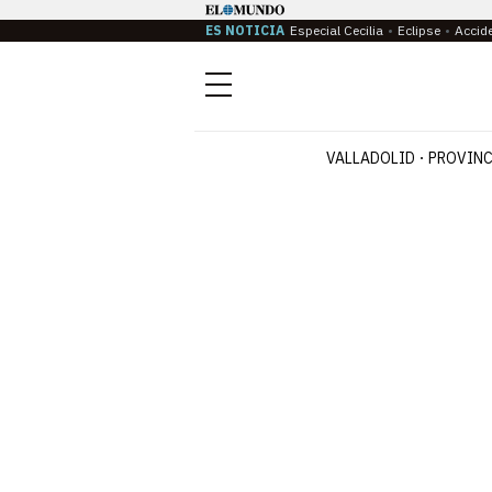
ES NOTICIA
Especial Cecilia
Eclipse
Accid
Menú
VALLADOLID
PROVINC