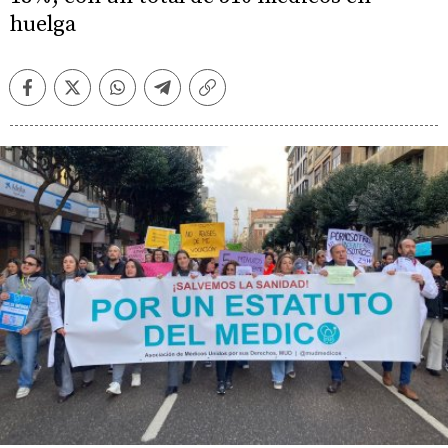
huelga
Facebook
Twitter
Whatsapp
Telegram
Copiar
enlace