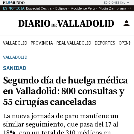
EDICIONES CyL
ES NOTICIA
Especial Cecilia
Eclipse
Accidente Perú
Motín Zambrana
Ca
Menú
VALLADOLID
PROVINCIA
REAL VALLADOLID
DEPORTES
OPINIÓ
VALLADOLID
SANIDAD
Segundo día de huelga médica
en Valladolid: 800 consultas y
55 cirugías canceladas
La nueva jornada de paro mantiene un
similar seguimiento, que pasa del 17 al
18%, con un total de 310 médicos en