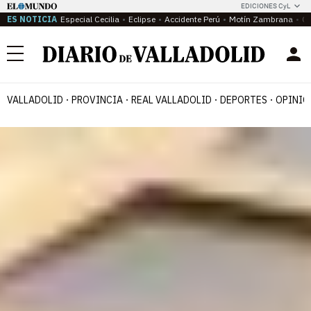
EDICIONES CyL
ES NOTICIA
Especial Cecilia
Eclipse
Accidente Perú
Motín Zambrana
Ca
Menú
VALLADOLID
PROVINCIA
REAL VALLADOLID
DEPORTES
OPINIÓ