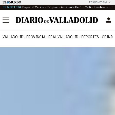
EDICIONES CyL
ES NOTICIA
Especial Cecilia
Eclipse
Accidente Perú
Motín Zambrana
Ca
Menú
VALLADOLID
PROVINCIA
REAL VALLADOLID
DEPORTES
OPINIÓ