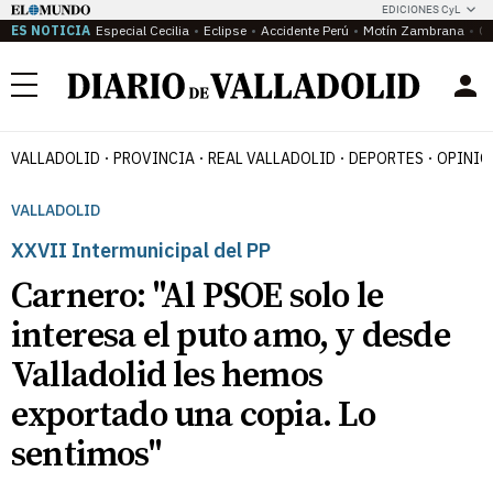
EDICIONES CyL
ES NOTICIA
Especial Cecilia
Eclipse
Accidente Perú
Motín Zambrana
Ca
Menú
VALLADOLID
PROVINCIA
REAL VALLADOLID
DEPORTES
OPINIÓ
VALLADOLID
XXVII
Intermunicipal del PP
Carnero: "Al PSOE solo le
interesa el puto amo, y desde
Valladolid les hemos
exportado una copia. Lo
sentimos"