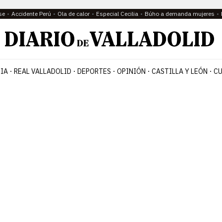
se
Accidente Perú
Ola de calor
Especial Cecilia
Búho a demanda mujeres
IA
REAL VALLADOLID
DEPORTES
OPINIÓN
CASTILLA Y LEÓN
CU