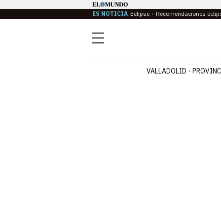
ES NOTICIA
Eclipse
Recomendaciones eclip
Menú
VALLADOLID
PROVINC