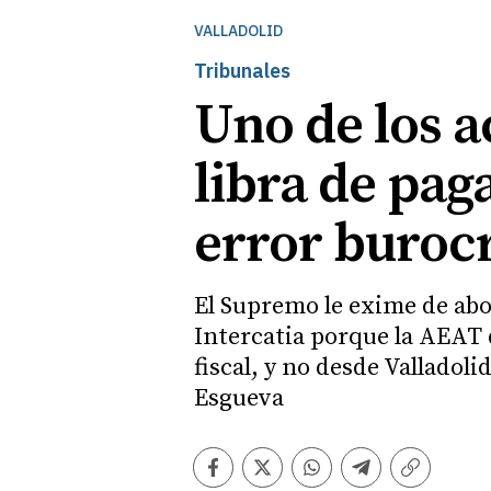
VALLADOLID
Tribunales
Uno de los a
libra de pag
error buroc
El Supremo le exime de abo
Intercatia porque la AEAT 
fiscal, y no desde Valladol
Esgueva
Facebook
Twitter
Whatsapp
Telegram
Copiar