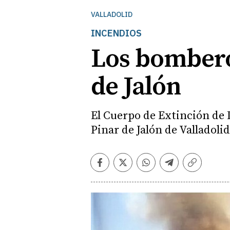
VALLADOLID
INCENDIOS
Los bombero
de Jalón
El Cuerpo de Extinción de I
Pinar de Jalón de Valladoli
Facebook
Twitter
Whatsapp
Telegram
Copiar
enlace