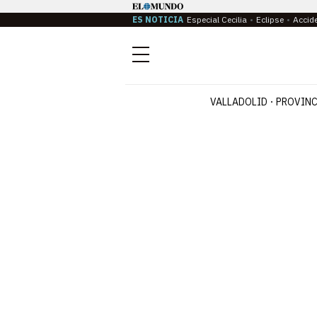
ES NOTICIA
Especial Cecilia
Eclipse
Accid
Menú
VALLADOLID
PROVINC