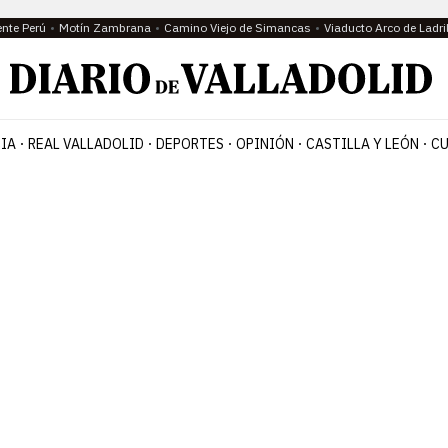
ente Perú
Motín Zambrana
Camino Viejo de Simancas
Viaducto Arco de Ladri
IA
REAL VALLADOLID
DEPORTES
OPINIÓN
CASTILLA Y LEÓN
CU