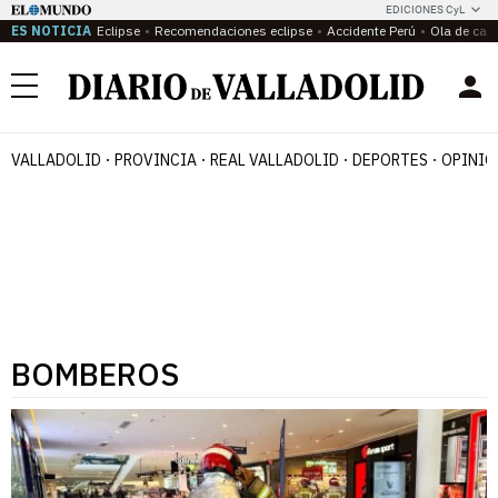
EDICIONES CyL
ES NOTICIA
Eclipse
Recomendaciones eclipse
Accidente Perú
Ola de calo
Menú
VALLADOLID
PROVINCIA
REAL VALLADOLID
DEPORTES
OPINIÓ
BOMBEROS