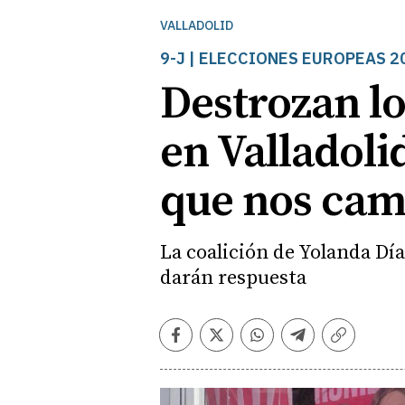
VALLADOLID
9-J | ELECCIONES EUROPEAS 2
Destrozan lo
en Valladoli
que nos cam
La coalición de Yolanda Día
darán respuesta
Facebook
Twitter
Whatsapp
Telegram
Copiar
enlace