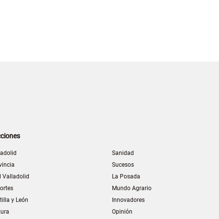
ciones
ladolid
Sanidad
vincia
Sucesos
l Valladolid
La Posada
ortes
Mundo Agrario
tilla y León
Innovadores
tura
Opinión