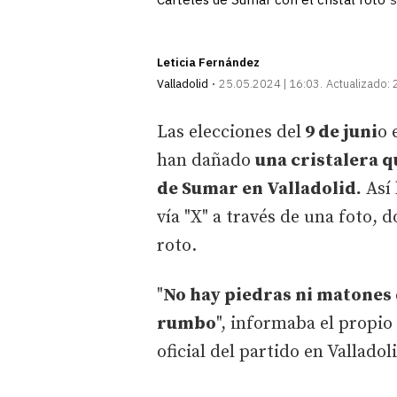
S
Leticia Fernández
Valladolid
25.05.2024 | 16:03
Actualizado:
Las elecciones del
9 de juni
o 
han dañado
una cristalera q
de Sumar en Valladolid.
Así 
vía "X" a través de una foto, 
roto.
"
No hay piedras ni matones 
rumbo
", informaba el propio
oficial del partido en Vallad