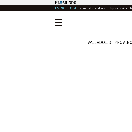
ES NOTICIA
Especial Cecilia
Eclipse
Accid
Menú
VALLADOLID
PROVINC