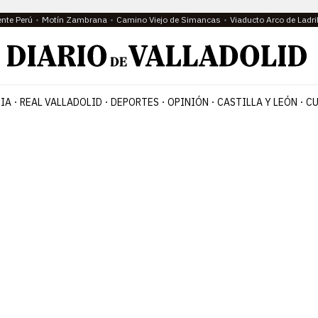
ente Perú
Motín Zambrana
Camino Viejo de Simancas
Viaducto Arco de Ladri
IA
REAL VALLADOLID
DEPORTES
OPINIÓN
CASTILLA Y LEÓN
CU