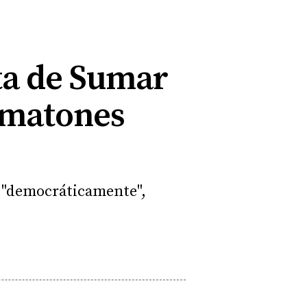
eta de Sumar
i matones
 y "democráticamente",