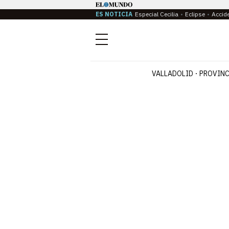
ES NOTICIA
Especial Cecilia
Eclipse
Accid
Menú
VALLADOLID
PROVINC