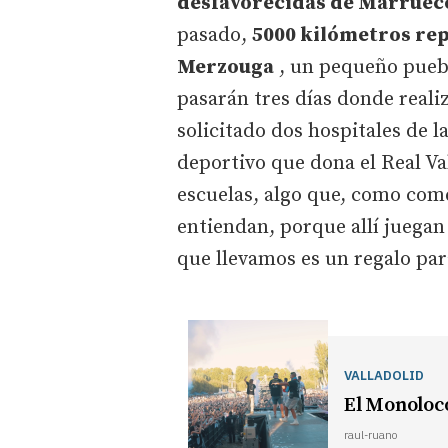
desfavorecidas de Marruec
pasado,
5000 kilómetros rep
Merzouga
, un pequeño puebl
pasarán tres días donde real
solicitado dos hospitales de 
deportivo que dona el Real Va
escuelas, algo que, como com
entiendan, porque allí juegan 
que llevamos es un regalo para
VALLADOLID
El Monoloco
raul-ruano