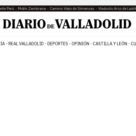
ente Perú
Motín Zambrana
Camino Viejo de Simancas
Viaducto Arco de Ladri
IA
REAL VALLADOLID
DEPORTES
OPINIÓN
CASTILLA Y LEÓN
CU