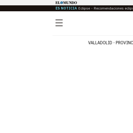
ES NOTICIA
Eclipse
Recomendaciones eclip
Menú
VALLADOLID
PROVINC