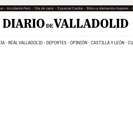
se
Accidente Perú
Ola de calor
Especial Cecilia
Búho a demanda mujeres
IA
REAL VALLADOLID
DEPORTES
OPINIÓN
CASTILLA Y LEÓN
CU