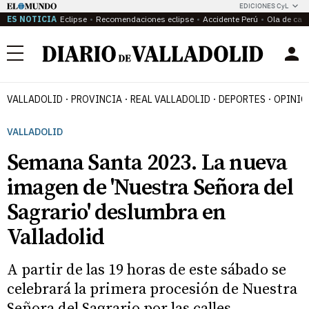
EDICIONES CyL
ES NOTICIA
Eclipse
Recomendaciones eclipse
Accidente Perú
Ola de calo
Menú
VALLADOLID
PROVINCIA
REAL VALLADOLID
DEPORTES
OPINIÓ
VALLADOLID
Semana Santa 2023. La nueva
imagen de 'Nuestra Señora del
Sagrario' deslumbra en
Valladolid
A partir de las 19 horas de este sábado se
celebrará la primera procesión de Nuestra
Señora del Sagrario por las calles