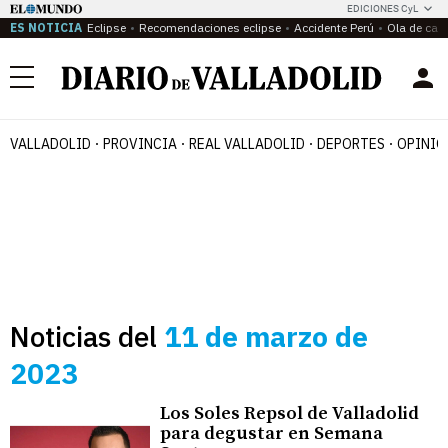
EDICIONES CyL
ES NOTICIA
Eclipse
Recomendaciones eclipse
Accidente Perú
Ola de calo
Menú
VALLADOLID
PROVINCIA
REAL VALLADOLID
DEPORTES
OPINIÓ
Noticias del
11 de marzo de
2023
Los Soles Repsol de Valladolid
para degustar en Semana