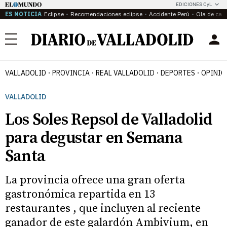
EDICIONES CyL
ES NOTICIA
Eclipse
Recomendaciones eclipse
Accidente Perú
Ola de calo
Menú
VALLADOLID
PROVINCIA
REAL VALLADOLID
DEPORTES
OPINIÓ
VALLADOLID
Los Soles Repsol de Valladolid
para degustar en Semana
Santa
La provincia ofrece una gran oferta
gastronómica repartida en 13
restaurantes , que incluyen al reciente
ganador de este galardón Ambivium, en