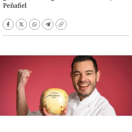
Peñafiel
Facebook
Twitter
Whatsapp
Telegram
Copiar
enlace