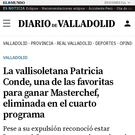
EDICIONES CyL
ES NOTICIA
Eclipse
Recomendaciones eclipse
Accidente Perú
Ola de calo
Menú
VALLADOLID
PROVINCIA
REAL VALLADOLID
DEPORTES
OPINIÓ
VALLADOLID
La vallisoletana Patricia
Conde, una de las favoritas
para ganar Masterchef,
eliminada en el cuarto
programa
Pese a su expulsión reconoció estar