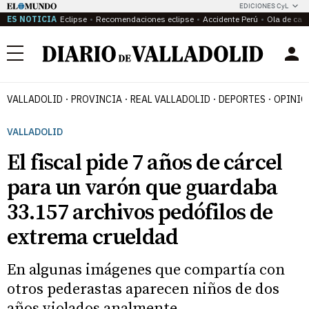
EDICIONES CyL
ES NOTICIA
Eclipse
Recomendaciones eclipse
Accidente Perú
Ola de calo
Menú
VALLADOLID
PROVINCIA
REAL VALLADOLID
DEPORTES
OPINIÓ
VALLADOLID
El fiscal pide 7 años de cárcel
para un varón que guardaba
33.157 archivos pedófilos de
extrema crueldad
En algunas imágenes que compartía con
otros pederastas aparecen niños de dos
años violados analmente