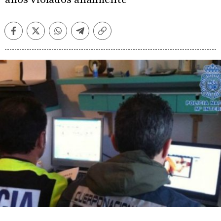
Facebook
Twitter
Whatsapp
Telegram
Copiar
enlace