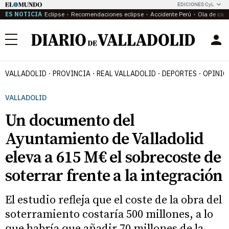
EDICIONES CyL
ES NOTICIA
Eclipse
Recomendaciones eclipse
Accidente Perú
Ola de calo
Menú
VALLADOLID
PROVINCIA
REAL VALLADOLID
DEPORTES
OPINIÓ
VALLADOLID
Un documento del
Ayuntamiento de Valladolid
eleva a 615 M€ el sobrecoste de
soterrar frente a la integración
El estudio refleja que el coste de la obra del
soterramiento costaría 500 millones, a lo
que habría que añadir 70 millones de la