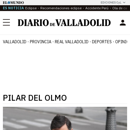
EDICIONES CyL
ES NOTICIA
Eclipse
Recomendaciones eclipse
Accidente Perú
Ola de calo
Menú
VALLADOLID
PROVINCIA
REAL VALLADOLID
DEPORTES
OPINIÓ
PILAR DEL OLMO