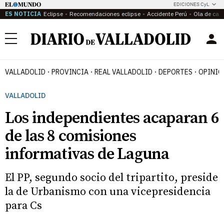
EDICIONES CyL
ES NOTICIA
Eclipse
Recomendaciones eclipse
Accidente Perú
Ola de calo
Menú
VALLADOLID
PROVINCIA
REAL VALLADOLID
DEPORTES
OPINIÓ
VALLADOLID
Los independientes acaparan 6
de las 8 comisiones
informativas de Laguna
El PP, segundo socio del tripartito, preside
la de Urbanismo con una vicepresidencia
para Cs