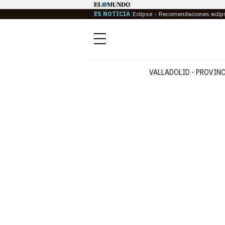
ES NOTICIA
Eclipse
Recomendaciones eclip
Menú
VALLADOLID
PROVINC