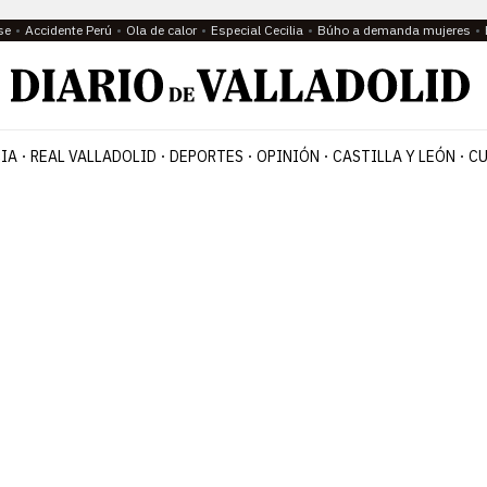
se
Accidente Perú
Ola de calor
Especial Cecilia
Búho a demanda mujeres
IA
REAL VALLADOLID
DEPORTES
OPINIÓN
CASTILLA Y LEÓN
CU