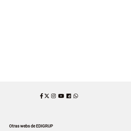
DANOS
CASTILLA Y LEÓN
ALFONSO FERNÁNDEZ MAÑUECO
Facebook
Twitter
Instagram
YouTube
Dailymotion
WhatsApp
Otras webs de EDIGRUP