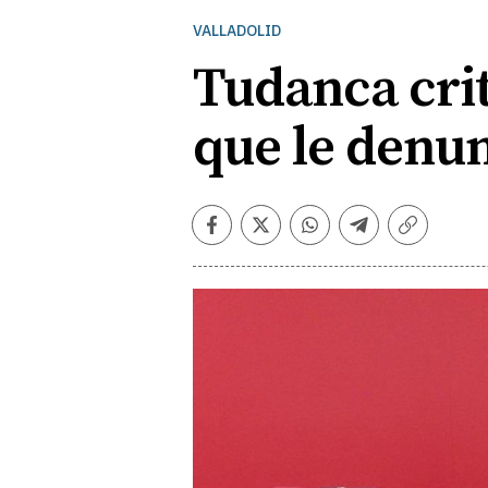
VALLADOLID
Tudanca crit
que le denu
Facebook
Twitter
Whatsapp
Telegram
Copiar
enlace