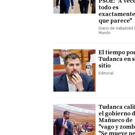
PSOE: "A vece
todo es
exactamente
que parece"
Diario de Valladolid |
Mundo
El tiempo po
Tudanca en 
sitio
Editorial
Tudanca cali
el gobierno 
Mañueco de
"vago y zomb
"Se mueve p