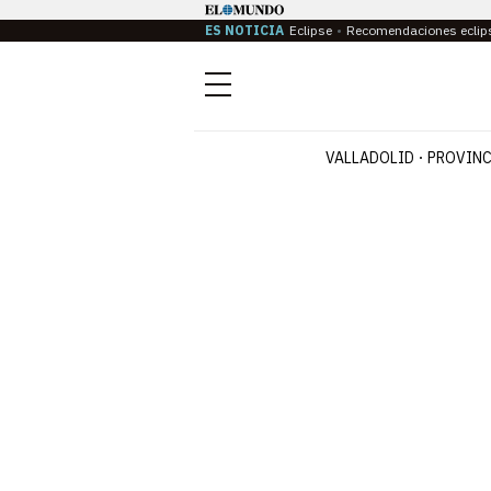
ES NOTICIA
Eclipse
Recomendaciones eclip
Menú
VALLADOLID
PROVINC