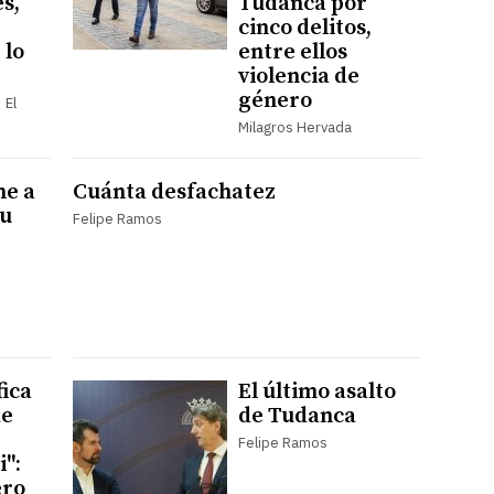
s,
Tudanca por
cinco delitos,
 lo
entre ellos
violencia de
género
 El
Milagros Hervada
ne a
Cuánta desfachatez
su
Felipe Ramos
fica
El último asalto
de
de Tudanca
Felipe Ramos
i":
ero