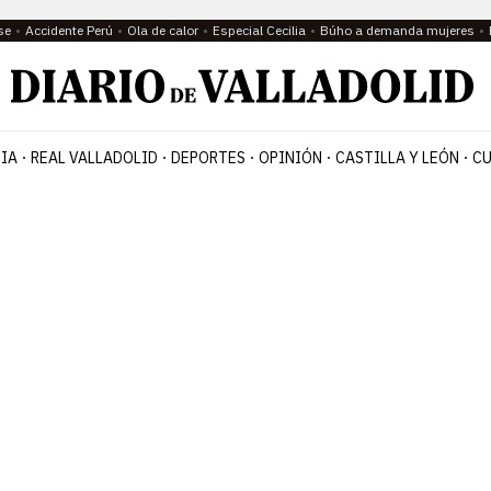
se
Accidente Perú
Ola de calor
Especial Cecilia
Búho a demanda mujeres
IA
REAL VALLADOLID
DEPORTES
OPINIÓN
CASTILLA Y LEÓN
CU