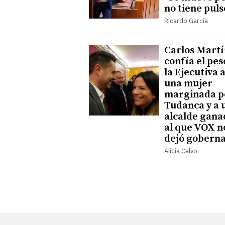
no tiene puls
Ricardo García
Carlos Mart
confía el pes
la Ejecutiva 
una mujer
marginada p
Tudanca y a 
alcalde gana
al que VOX n
dejó gobern
Alicia Calvo