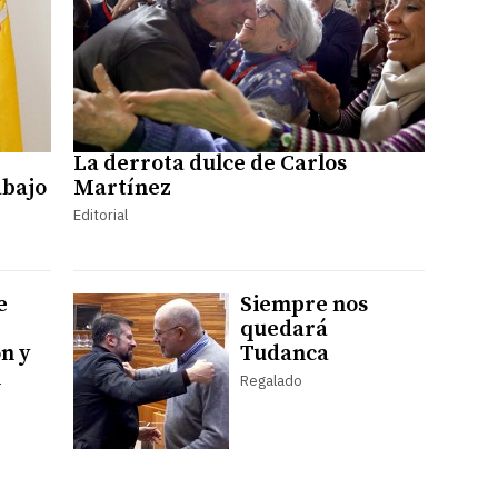
La derrota dulce de Carlos
abajo
Martínez
Editorial
e
Siempre nos
quedará
ón y
Tudanca
n
Regalado