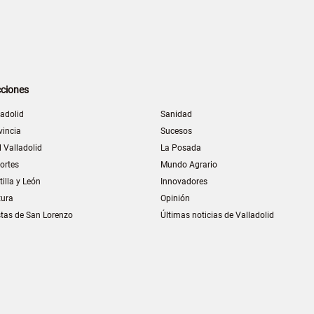
ciones
ladolid
Sanidad
vincia
Sucesos
l Valladolid
La Posada
ortes
Mundo Agrario
tilla y León
Innovadores
tura
Opinión
stas de San Lorenzo
Últimas noticias de Valladolid