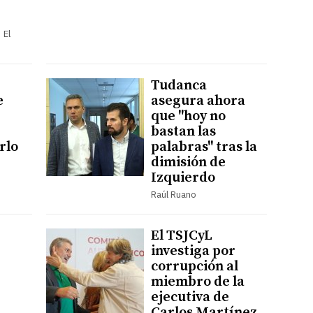
 El
Tudanca
e
asegura ahora
que "hoy no
bastan las
rlo
palabras" tras la
dimisión de
Izquierdo
Raúl Ruano
El TSJCyL
investiga por
corrupción al
miembro de la
ejecutiva de
Carlos Martínez