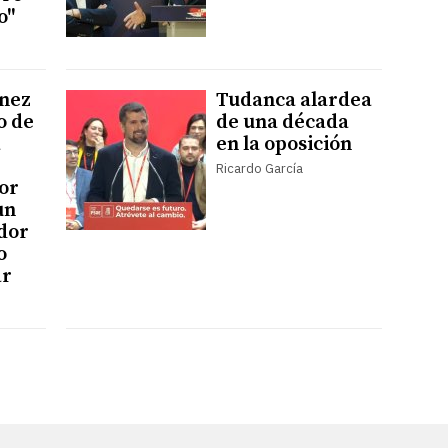
o"
ínez
Tudanca alardea
o de
de una década
a
en la oposición
Ricardo García
or
un
dor
o
ar