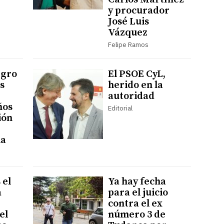
y procurador
José Luis
Vázquez
Felipe Ramos
egro
El PSOE CyL,
s
herido en la
autoridad
ños
Editorial
ión
ia
 el
Ya hay fecha
a
para el juicio
contra el ex
el
número 3 de