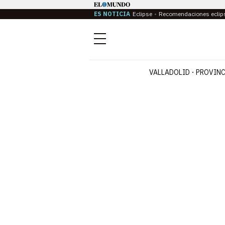
ES NOTICIA
Eclipse
Recomendaciones eclip
Menú
VALLADOLID
PROVINC