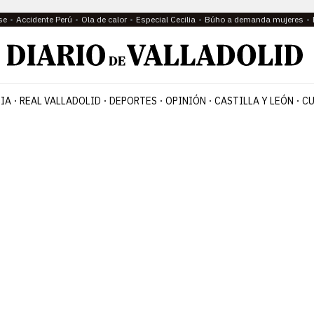
se
Accidente Perú
Ola de calor
Especial Cecilia
Búho a demanda mujeres
IA
REAL VALLADOLID
DEPORTES
OPINIÓN
CASTILLA Y LEÓN
CU