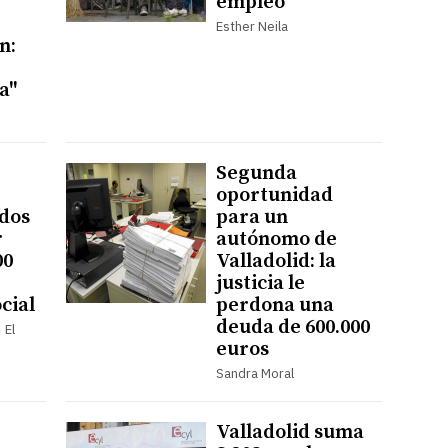
empleo
Esther Neila
n:
a"
Segunda
oportunidad
dos
para un
r
autónomo de
00
Valladolid: la
justicia le
cial
perdona una
deuda de 600.000
 El
euros
Sandra Moral
Valladolid suma