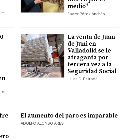
medio"
 El
Javier Pérez Andrés
60
La venta de Juan
de Juni en
Valladolid se le
atraganta por
tercera vez a la
Seguridad Social
en
Laura G. Estrada
 El
fre
El aumento del paro es imparable
ADOLFO ALONSO ARES
ero