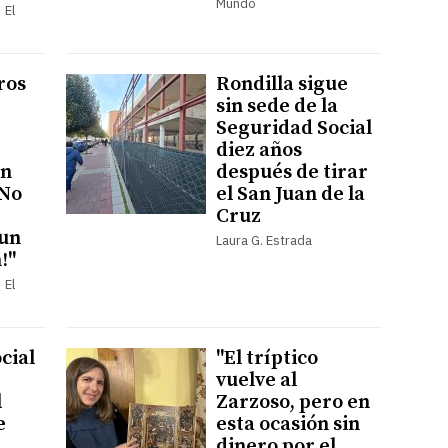
Mundo
 El
ros
Rondilla sigue
sin sede de la
Seguridad Social
diez años
en
después de tirar
¡No
el San Juan de la
Cruz
 un
Laura G. Estrada
!"
 El
cial
"El tríptico
vuelve al
l
Zarzoso, pero en
e
esta ocasión sin
dinero por el