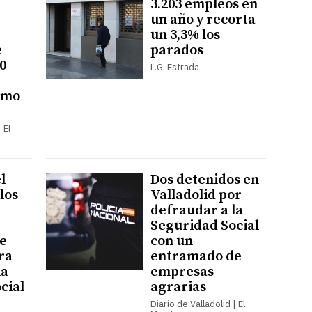
3.203 empleos en
un año y recorta
un 3,3% los
e
parados
0
L.G. Estrada
imo
 El
l
Dos detenidos en
 los
Valladolid por
defraudar a la
Seguridad Social
e
con un
ra
entramado de
la
empresas
cial
agrarias
Diario de Valladolid | El