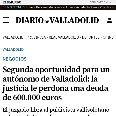
EDICIONES CyL
ES NOTICIA
Eclipse
Recomendaciones eclipse
Accidente Perú
Ola de calo
Menú
VALLADOLID
PROVINCIA
REAL VALLADOLID
DEPORTES
OPINIÓ
VALLADOLID
NEGOCIOS
Segunda oportunidad para un
autónomo de Valladolid: la
justicia le perdona una deuda
de 600.000 euros
El Juzgado libra al publicista vallisoletano