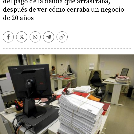
del pago de la deuda que arrastraba,
después de ver cómo cerraba un negocio
de 20 años
Facebook
Twitter
Whatsapp
Telegram
Copiar
enlace